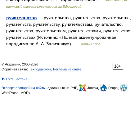
толковый словарь русского языка Ефремовой
ручательство
— ручательство, ручательства, ручательства,
ручательств, ручательству, ручательствам, ручательство,
ручательства, ручательством, ручательствами, ручательстве,
ручательствах (Источник: «Полная акцентуированная
парадигма по А. А. Зализняку») …
Формы слов
© Академик, 2000-2026
18+
Обратная связь:
Техподдержка
,
Реклама на сайте
👣 Путешествия
Экспорт словарей на сайты
, сделанные на PHP,
Joomla,
Drupal,
WordPress, MODx.